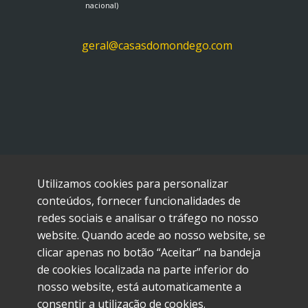
nacional)
​geral@casasdomondego.com
Utilizamos cookies para personalizar
conteúdos, fornecer funcionalidades de
Política de Privacidade
redes sociais e analisar o tráfego no nosso
website. Quando acede ao nosso website, se
clicar apenas no botão “Aceitar” na bandeja
Em caso de litígio o consumidor pode recorrer à entidade
RAL – CNIACC- Centro Nacional de Informação e
de cookies localizada na parte inferior do
Arbitragem de Conflitos de Consumo em
www.cniacc.pt
nosso website, está automaticamente a
consentir a utilização de cookies.