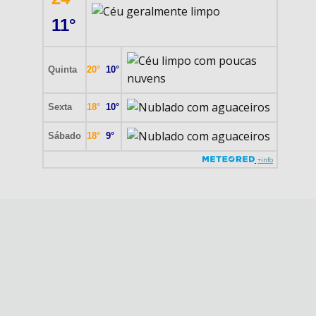
11°
Quinta
20°
10°
Sexta
18°
10°
Sábado
18°
9°
+info